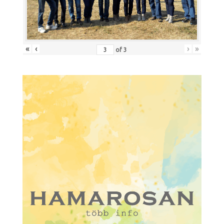
«
‹
›
»
of
3