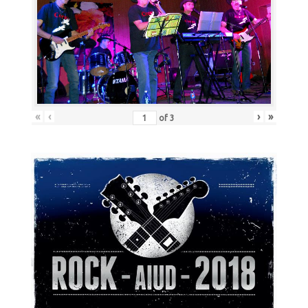
«
‹
›
»
of
3