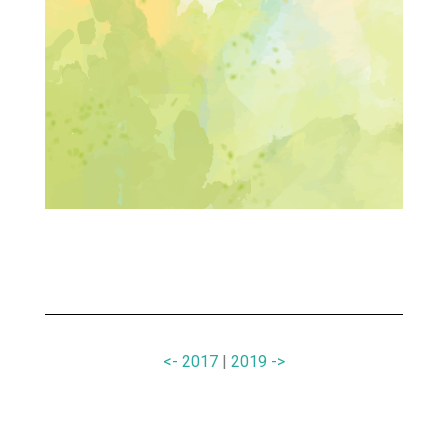
<- 2017
|
2019 ->