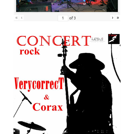
«
‹
›
»
of
3