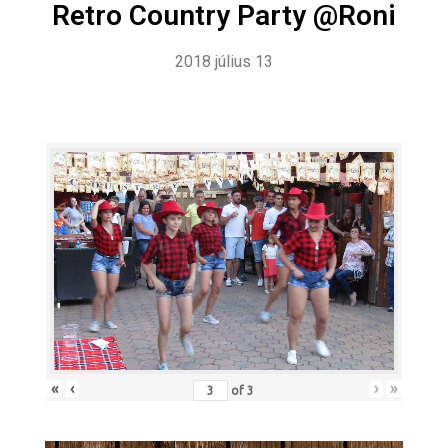
Retro Country Party @Roni
2018 július 13
«
‹
›
»
of
3