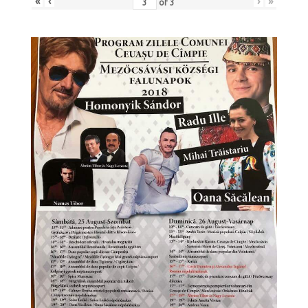
«
‹
›
»
of
3