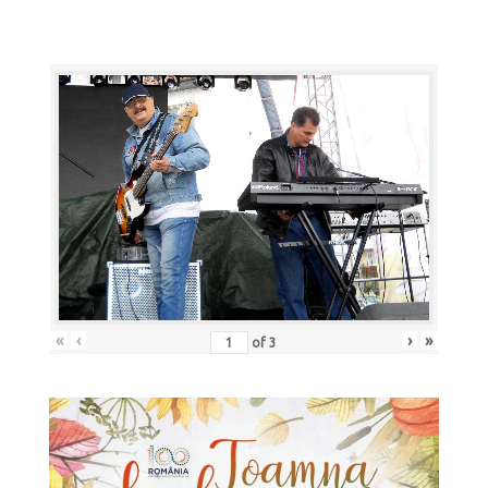
«
‹
›
»
of
3