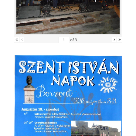
«
‹
›
»
of
3