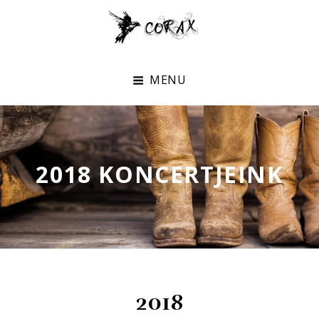
Corax
Az Eredeti Magyar Country Zene
MENU
2018 KONCERTJEINK
2018