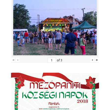
«
‹
›
»
of
3