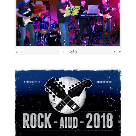
«
‹
›
»
of
3