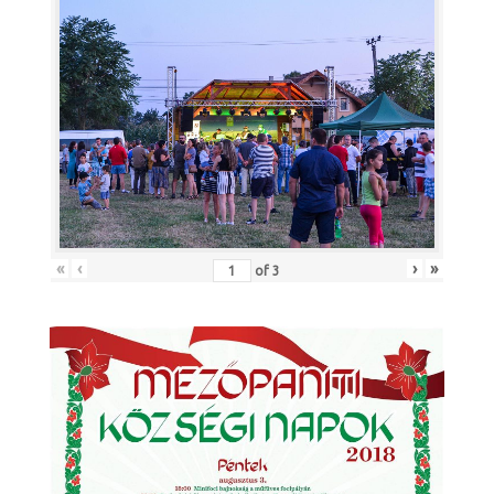
«
‹
›
»
of
3