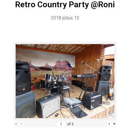
Retro Country Party @Roni
2018 július 13
«
‹
›
»
of
3