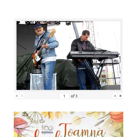
«
‹
›
»
of
3