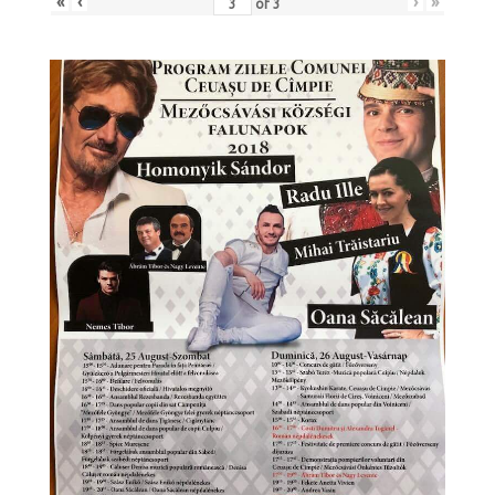
«
‹
›
»
of
3