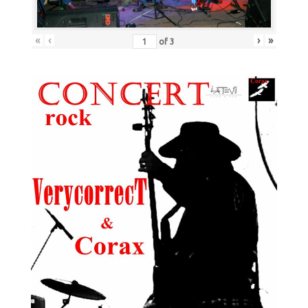
«
‹
›
»
of
3