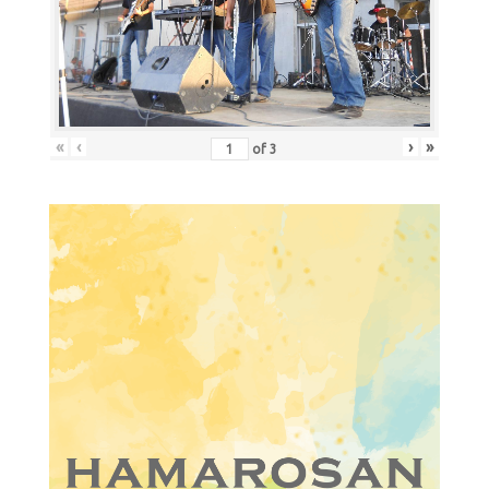
«
‹
›
»
of
3