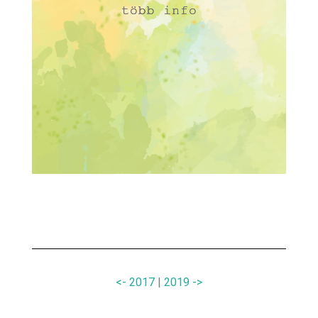
<- 2017
|
2019 ->