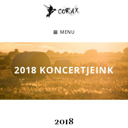
Corax
Az Eredeti Magyar Country Zene
MENU
2018 KONCERTJEINK
2018