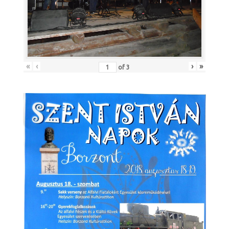
«
‹
›
»
of
3